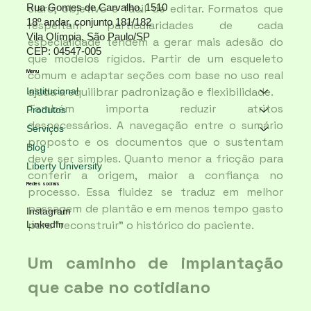
Rua Gomes de Carvalho, 1510
claro, objetivo e fácil de editar. Formatos que 
18º andar, conjunto 181/182
respeitam particularidades de cada 
Vila Olímpia, São Paulo/SP
especialidade tendem a gerar mais adesão do 
CEP: 04547-005
que modelos rígidos. Partir de um esqueleto 
Menu
comum e adaptar seções com base no uso real 
ajuda a equilibrar padronização e flexibilidade.
Institucional
Também importa reduzir atritos 
Produtos
desnecessários. A navegação entre o sumário 
Serviços
proposto e os documentos que o sustentam 
Blog
deve ser simples. Quanto menor a fricção para 
Liberty University
conferir a origem, maior a confiança no 
Redes sociais
processo. Essa fluidez se traduz em melhor 
passagem de plantão e em menos tempo gasto 
Instagram
para “reconstruir” o histórico do paciente.
LinkedIn
Um caminho de implantação 
que cabe no cotidiano