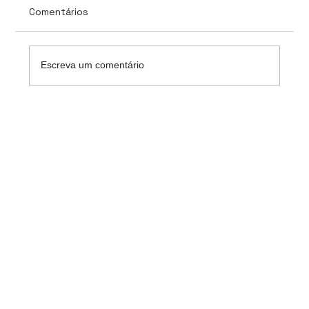
Comentários
Escreva um comentário
GenAI em Saúde: do sumário clínico à
decisão assistida