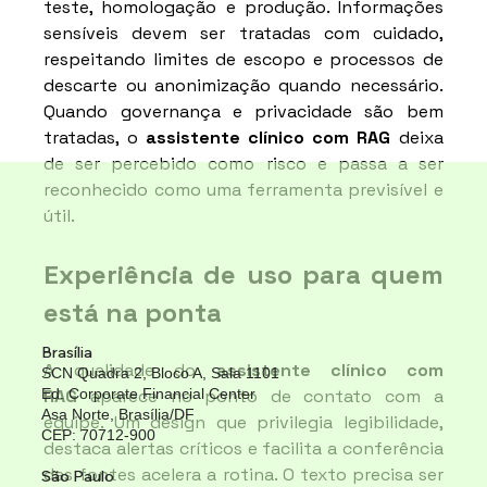
teste, homologação e produção. Informações 
sensíveis devem ser tratadas com cuidado, 
respeitando limites de escopo e processos de 
descarte ou anonimização quando necessário. 
Quando governança e privacidade são bem 
tratadas, o 
assistente clínico com RAG
 deixa 
de ser percebido como risco e passa a ser 
reconhecido como uma ferramenta previsível e 
útil.
Experiência de uso para quem 
está na ponta
Brasília
A qualidade do 
assistente clínico com 
SCN Quadra 2, Bloco A, Sala 1101
Ed. Corporate Financial Center
RAG
 aparece no ponto de contato com a 
Asa Norte, Brasília/DF
equipe. Um design que privilegia legibilidade, 
CEP: 70712-900
destaca alertas críticos e facilita a conferência 
das fontes acelera a rotina. O texto precisa ser 
São Paulo