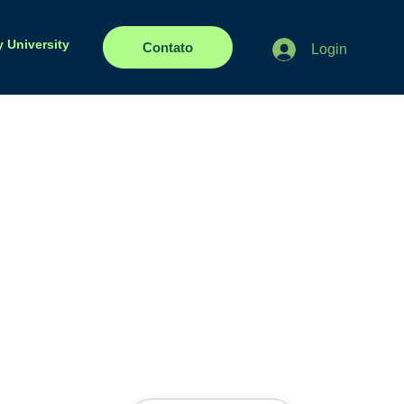
y University
Contato
Login