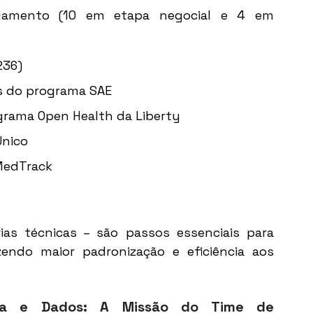
mento (10 em etapa negocial e 4 em 
36) 
s do programa SAE 
grama Open Health da Liberty 
nico 
MedTrack  
as técnicas – são passos essenciais para 
endo maior padronização e eficiência aos 
rma e Dados: A Missão do Time de 