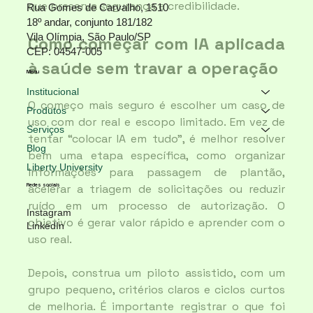
que preserva segurança e credibilidade.
Rua Gomes de Carvalho, 1510
18º andar, conjunto 181/182
Vila Olímpia, São Paulo/SP
Como começar com IA aplicada 
CEP: 04547-005
à saúde sem travar a operação
Menu
Institucional
O começo mais seguro é escolher um caso de 
Produtos
uso com dor real e escopo limitado. Em vez de 
Serviços
tentar “colocar IA em tudo”, é melhor resolver 
Blog
bem uma etapa específica, como organizar 
Liberty University
informações para passagem de plantão, 
Redes sociais
acelerar a triagem de solicitações ou reduzir 
ruído em um processo de autorização. O 
Instagram
objetivo é gerar valor rápido e aprender com o 
LinkedIn
uso real.
Depois, construa um piloto assistido, com um 
grupo pequeno, critérios claros e ciclos curtos 
de melhoria. É importante registrar o que foi 