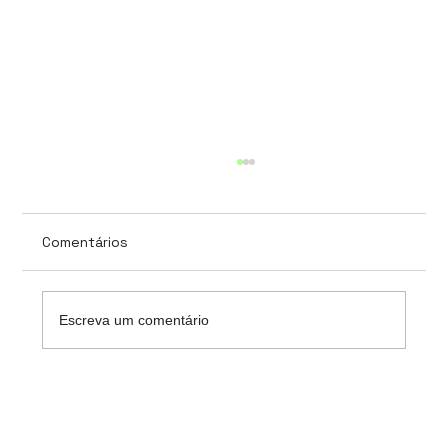
Comentários
Escreva um comentário
Interoperabilidade com HL7/FHIR:
como conectar sistemas de saúde
com consistência