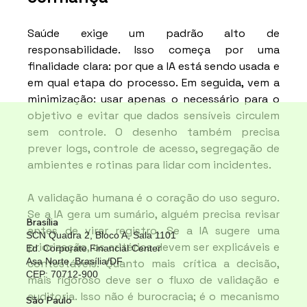
Saúde exige um padrão alto de 
responsabilidade. Isso começa por uma 
finalidade clara: por que a IA está sendo usada e 
em qual etapa do processo. Em seguida, vem a 
minimização: usar apenas o necessário para o 
objetivo e evitar que dados sensíveis circulem 
sem controle. O desenho também precisa 
prever logs, controle de acesso, segregação de 
ambientes e rotinas para lidar com incidentes.
A validação humana é o coração do uso seguro. 
Se a IA gera um sumário, alguém precisa revisar 
Brasília
antes de virar registro. Se a IA sugere uma 
SCN Quadra 2, Bloco A, Sala 1101
priorização, os critérios devem ser explicáveis e 
Ed. Corporate Financial Center
Asa Norte, Brasília/DF
contestáveis. Quanto mais crítica a decisão, 
CEP: 70712-900
mais rigoroso deve ser o fluxo de validação e 
auditoria. Isso não é burocracia; é o mecanismo 
São Paulo