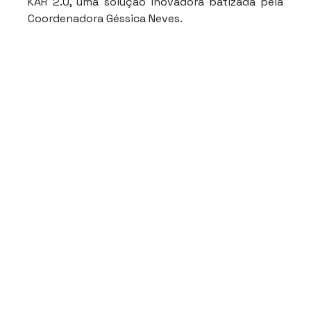
KAR 2.0, uma solução inovadora batizada pela 
Coordenadora Géssica Neves.