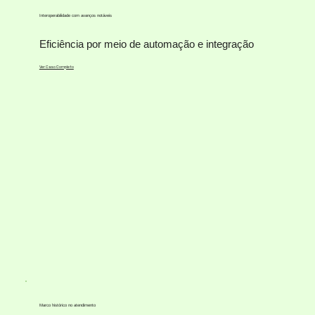
Interoperabilidade com avanços notáveis
Eficiência por meio de automação e integração
Ver Caso Completo
Marco histórico no atendimento