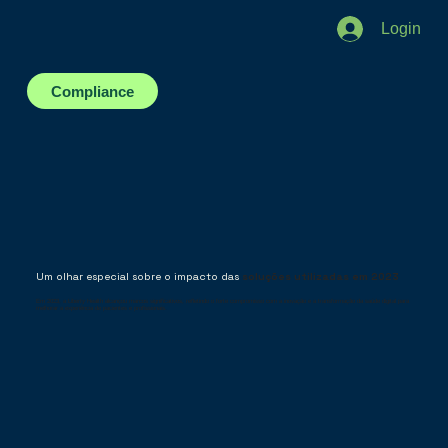
Login
Compliance
Um olhar especial sobre o impacto das
soluções utilizadas em 2023
Em 2023, a Liberty Health alcançou marcos significativos, refletindo o forte compromisso com a inovação e a transformação da saúde digital para
melhorar a experiência de pacientes e profissionais.