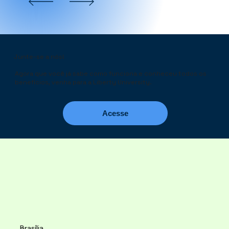
Junte-se a nós!
Agora que você já sabe como funciona e conheceu todos os
benefícios, venha para a Liberty University.
Acesse
Brasília