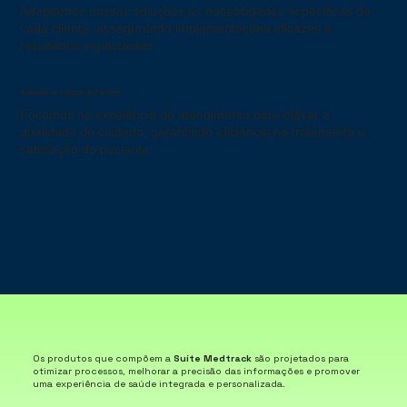
Adaptamos nossas soluções às necessidades específicas de
cada cliente, assegurando implementações eficazes e
resultados impactantes.
Qualidade no Cuidado do Paciente
Focamos na excelência do atendimento para elevar a
qualidade do cuidado, garantindo eficiência no tratamento e
satisfação do paciente.
Os produtos que compõem a
Suíte Medtrack
são projetados para
otimizar processos, melhorar a precisão das informações e promover
uma experiência de saúde integrada e personalizada.