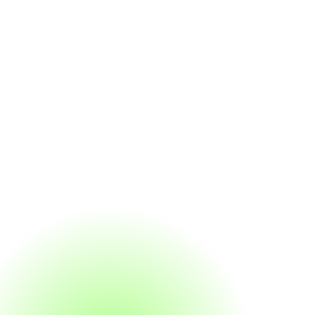
Cada produto da Liberty Health é uma peça fundamental em nossa missão de
transformar o setor de saúde
,
proporcionando soluções que atendem às necessidades dinâmicas de nossos clientes com inovação,
segurança e eficiência.
Integrando-se ao AGHU (Aplicativo de Gestão para