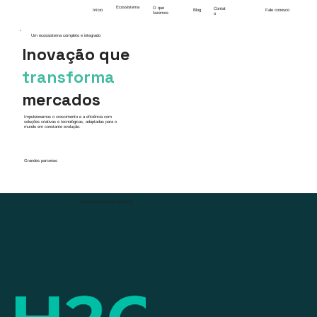
Ecossistema
O que
Contat
Início
Blog
Fale conosco
fazemos
o
Um ecossistema completo e integrado
Inovação que
transforma
mercados
Impulsionamos o crescimento e a eficiência com
soluções criativas e tecnológicas, adaptadas para o
mundo em constante evolução.
Grandes parcerias
Provemos tecnologia de ponta