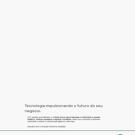
Tecnologia impulsionando o futuro do seu
negócio.
Com soluções personalizadas,
o Liberty Group apoia empresas e instituições a superar
desafios, otimizar operações e expandir inovações.
Nosso foco é promover crescimento
sustentável e acelerar a transformação digital em cada etapa.
Descubra como a inovação transforma resultados.