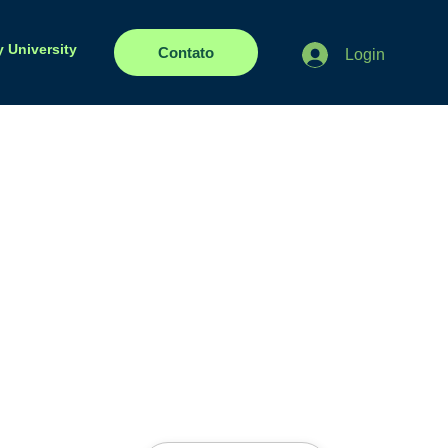
y University
Contato
Login