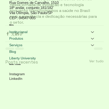
Rua Gomes de Carvalho, 1510
nessa jornada de inovação e tecnologia 
18º andar, conjunto 181/182
enquanto transformamos a saúde no Brasil 
Vila Olímpia, São Paulo/SP
com a excelência e dedicação necessárias para 
CEP: 04547-005
o setor. 
Menu
Institucional
Produtos
Serviços
Blog
Liberty University
Ver tudo
Posts recentes
Redes sociais
Instagram
LinkedIn