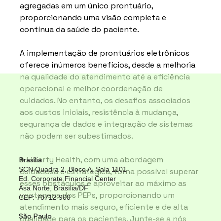
agregadas em um único prontuário, 
proporcionando uma visão completa e 
contínua da saúde do paciente.
A implementação de prontuários eletrônicos 
oferece inúmeros benefícios, desde a melhoria 
na qualidade do atendimento até a eficiência 
operacional e melhor coordenação de 
cuidados. No entanto, os desafios associados 
aos custos iniciais, resistência à mudança, 
segurança de dados e integração de sistemas 
não podem ser subestimados. 
A Liberty Health, com uma abordagem 
Brasília
SCN Quadra 2, Bloco A, Sala 1101
cuidadosa e estratégica, torna possível superar 
Ed. Corporate Financial Center
esses obstáculos e aproveitar ao máximo as 
Asa Norte, Brasília/DF
vantagens dos PEPs, proporcionando um 
CEP: 70712-900
atendimento mais seguro, eficiente e de alta 
São Paulo
qualidade para os pacientes. Junte-se a nós 