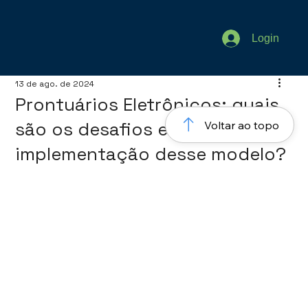
Login
13 de ago. de 2024
Prontuários Eletrônicos: quais
são os desafios e benefícios da
Voltar ao topo
implementação desse modelo?