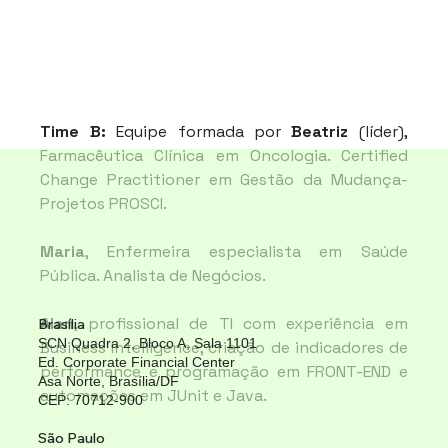
Time B: 
Equipe formada por 
Beatriz 
(líder), 
Farmacêutica Clínica em Oncologia. Certified 
Change Practitioner em Gestão da Mudança-
Projetos PROSCI.
Maria
, Enfermeira especialista em Saúde 
Pública. Analista de Negócios.
Alan
, profissional de TI com experiência em 
Brasília
SCN Quadra 2, Bloco A, Sala 1101
Business Intelligence, criação de indicadores de 
Ed. Corporate Financial Center
performance e programação em FRONT-END e 
Asa Norte, Brasília/DF
automações em JUnit e Java.
CEP: 70712-900
São Paulo