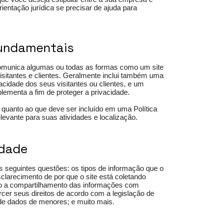
entação jurídica se precisar de ajuda para
 fundamentais
 comunica algumas ou todas as formas como um site
visitantes e clientes. Geralmente inclui também uma
acidade dos seus visitantes ou clientes, e um
lementa a fim de proteger a privacidade.
s quanto ao que deve ser incluído em uma Política
levante para suas atividades e localização.
idade
s seguintes questões: os tipos de informação que o
clarecimento de por que o site está coletando
nto a compartilhamento das informações com
cer seus direitos de acordo com a legislação de
a de dados de menores; e muito mais.