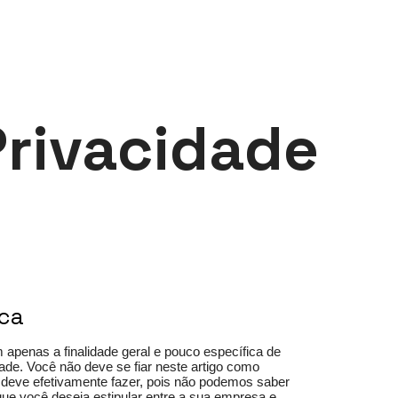
onal
Products
Services
Liberty University
Privacidade
ica
apenas a finalidade geral e pouco específica de
ade. Você não deve se fiar neste artigo como
deve efetivamente fazer, pois não podemos saber
que você deseja estipular entre a sua empresa e