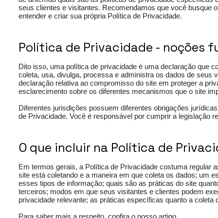
seus clientes e visitantes. Recomendamos que você busque ori
entender e criar sua própria Política de Privacidade.
Política de Privacidade - noções
Dito isso, uma política de privacidade é uma declaração que
coleta, usa, divulga, processa e administra os dados de seus 
declaração relativa ao compromisso do site em proteger a priv
esclarecimento sobre os diferentes mecanismos que o site imp
Diferentes jurisdições possuem diferentes obrigações jurídica
de Privacidade. Você é responsável por cumprir a legislação re
O que incluir na Política de Privac
Em termos gerais, a Política de Privacidade costuma regular a
site está coletando e a maneira em que coleta os dados; um es
esses tipos de informação; quais são as práticas do site qua
terceiros; modos em que seus visitantes e clientes podem exer
privacidade relevante; as práticas específicas quanto a colet
Para saber mais a respeito, confira o nosso
artigo
.